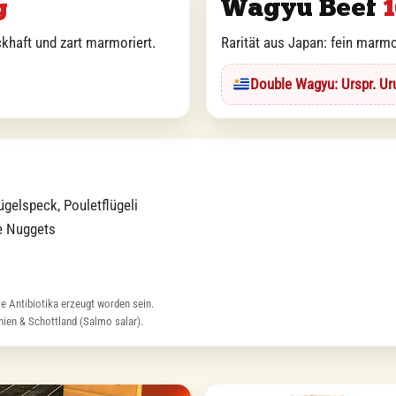
Wagyu Beef
g
1
khaft und zart marmoriert.
Rarität aus Japan: fein marmor
Double Wagyu: Urspr. Ur
ügelspeck, Pouletflügeli
e Nuggets
 Antibiotika erzeugt worden sein.
nien & Schottland (Salmo salar).